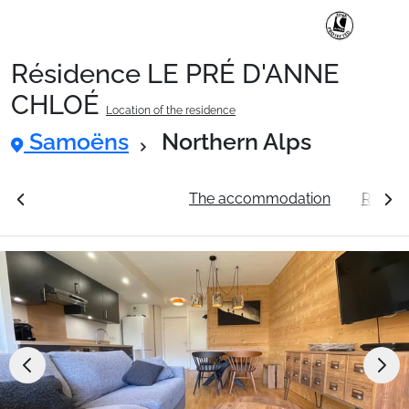
Résidence LE PRÉ D'ANNE
Ski Holidays with train
CHLOÉ
Location of the residence
Samoëns
Northern Alps
✈️Ski Holidays with flight
ation
See the prices
The accommodation
Resor
Accommodation
Top Ski Resorts
Holiday Ideas